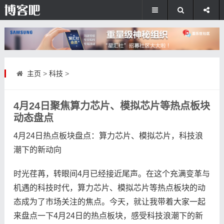
主页
>
科技
>
4月24日聚焦算力芯片、模拟芯片等热点板块
动态盘点
4月24日热点板块盘点：算力芯片、模拟芯片，科技浪
潮下的新动向
时光荏苒，转眼间4月已经接近尾声。在这个充满变革与
机遇的科技时代，算力芯片、模拟芯片等热点板块的动
态成为了市场关注的焦点。今天，就让我带着大家一起
来盘点一下4月24日的热点板块，感受科技浪潮下的新