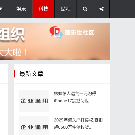
闻
娱乐
科技
贴吧
最新文章
妹妹惊人运气一元购得
iPhone17震撼问世...
2025年海关严打侵权,查扣
超8600万件侵权货...