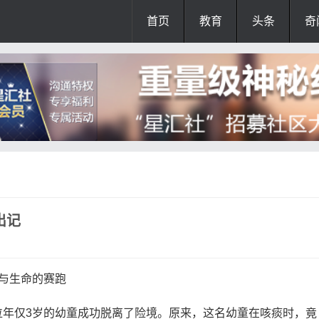
首页
教育
头条
奇
出记
与生命的赛跑
位年仅3岁的幼童成功脱离了险境。原来，这名幼童在咳痰时，竟