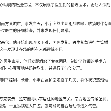
惊心动魄的救援过程，不仅展现了医生们的精湛医术，更让人深刻
国南方某城市。事发当天，小宇突然出现剧烈咳嗽，咳痰时伴有
经过医生的仔细检查，并未发现任何异常。
然恶化。他开始出现呼吸困难，面色发紫。医生紧急进行气管插
！这一发现让在场的所有人都震惊不已。
术的医生表示，他们立即组织了专家团队，制定了详细的手术方
生们小心翼翼地将蚂蟥取出，并进行了清创处理。
得到了控制。术后，小宇在监护室观察了几天，身体状况逐渐恢
？专家表示，这可能与小宇居住的地区有关。南方地区气候湿润，
蚂蟥。一旦蚂蟥进入口腔，就可能随着吞咽动作进入气管。