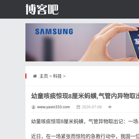
主页
>
科技
>
幼童咳痰惊现8厘米蚂蟥,气管内异物取
www.yaxin333.com
2026-07-08
幼童咳痰惊现8厘米蚂蟥，气管异物取出记：一场
近日，在一场紧张而惊险的急救行动中，我国一