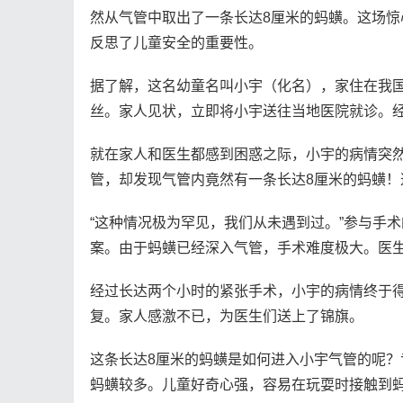
然从气管中取出了一条长达8厘米的蚂蟥。这场
反思了儿童安全的重要性。
据了解，这名幼童名叫小宇（化名），家住在我
丝。家人见状，立即将小宇送往当地医院就诊。
就在家人和医生都感到困惑之际，小宇的病情突
管，却发现气管内竟然有一条长达8厘米的蚂蟥
“这种情况极为罕见，我们从未遇到过。”参与手
案。由于蚂蟥已经深入气管，手术难度极大。医
经过长达两个小时的紧张手术，小宇的病情终于
复。家人感激不已，为医生们送上了锦旗。
这条长达8厘米的蚂蟥是如何进入小宇气管的呢
蚂蟥较多。儿童好奇心强，容易在玩耍时接触到