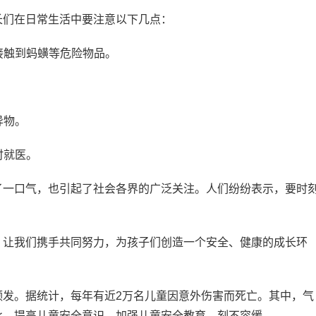
长们在日常生活中要注意以下几点：
接触到蚂蟥等危险物品。
异物。
时就医。
了一口气，也引起了社会各界的广泛关注。人们纷纷表示，要时
。让我们携手共同努力，为孩子们创造一个安全、健康的成长环
频发。据统计，每年有近2万名儿童因意外伤害而死亡。其中，气
此，提高儿童安全意识，加强儿童安全教育，刻不容缓。