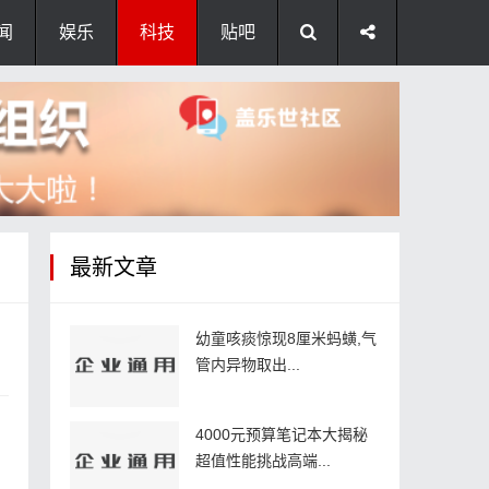
闻
娱乐
科技
贴吧
最新文章
幼童咳痰惊现8厘米蚂蟥,气
管内异物取出...
4000元预算笔记本大揭秘
超值性能挑战高端...