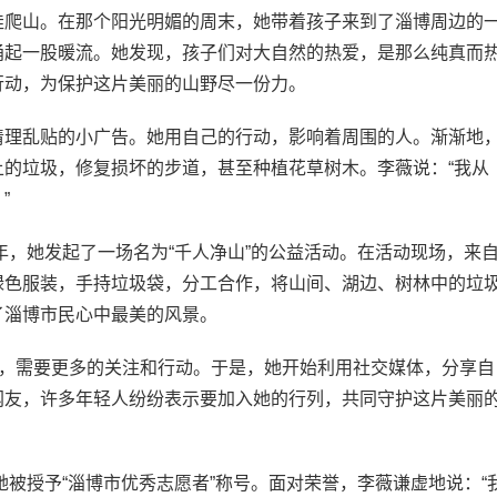
娃爬山。在那个阳光明媚的周末，她带着孩子来到了淄博周边的
涌起一股暖流。她发现，孩子们对大自然的热爱，是那么纯真而
行动，为保护这片美丽的山野尽一份力。
清理乱贴的小广告。她用自己的行动，影响着周围的人。渐渐地
的垃圾，修复损坏的步道，甚至种植花草树木。李薇说：“我从
”
年，她发起了一场名为“千人净山”的公益活动。在活动现场，来
绿色服装，手持垃圾袋，分工合作，将山间、湖边、树林中的垃
了淄博市民心中最美的风景。
态，需要更多的关注和行动。于是，她开始利用社交媒体，分享自
网友，许多年轻人纷纷表示要加入她的行列，共同守护这片美丽
她被授予“淄博市优秀志愿者”称号。面对荣誉，李薇谦虚地说：“