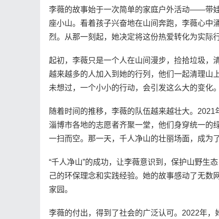
李薇的故事始于一次简单的家庭户外活动——带
座小山。看着孩子兴奋地在山间奔跑，李薇心中
烈。从那一刻起，她决定将这份热爱转化为实际
起初，李薇只是一个人在山间漫步，捡拾垃圾，
越来越多的人加入到她的行列，他们一起清理山上
未想过，一个小小的行动，会引发这么大的变化。
随着时间的推移，李薇的队伍越来越壮大。2021
淄博市各地的志愿者齐聚一堂，他们身穿统一的
一扫而空。那一天，千人净山的壮丽场面，成为
“千人净山”的成功，让李薇意识到，保护山野生
己的环保理念和实践经验。她的故事感动了无数
家园。
李薇的付出，得到了社会的广泛认可。2022年，