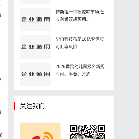
一
特斯拉一季报惊艳市场,营
热
收利润双超预期...
，
华自科技布局10亿套保应
对汇率风险...
2026番禺幼儿园报名新规
自
时间、平台、方式...
圾
关注我们
的
我