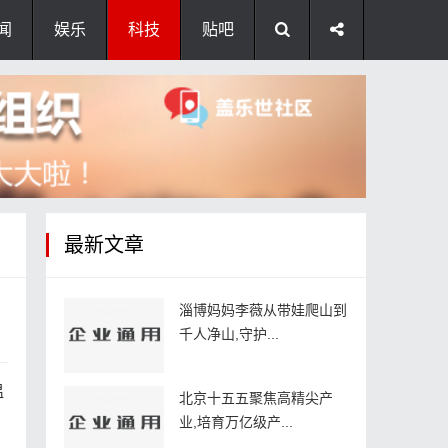
闻
娱乐
科技
贴吧
最新文章
淄博妈妈李薇从带娃爬山到
千人净山,守护...
温
北京十五五聚焦高精尖产
业,培育万亿级产...