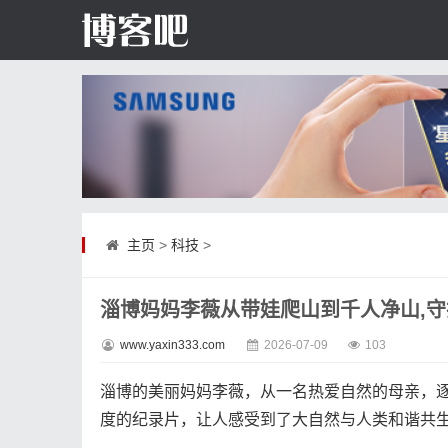
主页
>
科技
>
淄博妈妈李薇从带娃爬山到千人净山,
www.yaxin333.com
2026-07-09
103
淄博的美丽妈妈李薇，从一名热爱自然的母亲，
度的纪录片，让人感受到了大自然与人类和谐共