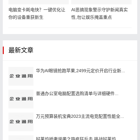
电脑变卡耗电快？一键优化让
AI恶搞现象警示守护新闻真实
你的设备重获新生
性,勿让娱乐掩盖重点
最新文章
华为AI眼镜抢跑苹果,2499元定价开启行业新...
普通办公室电脑配置选购清单与详细硬件...
万元预算装机宝典2023主流电竞配置性能全...
好莱坞娇妻逆袭之路疯狂反击,挑战好莱坞...