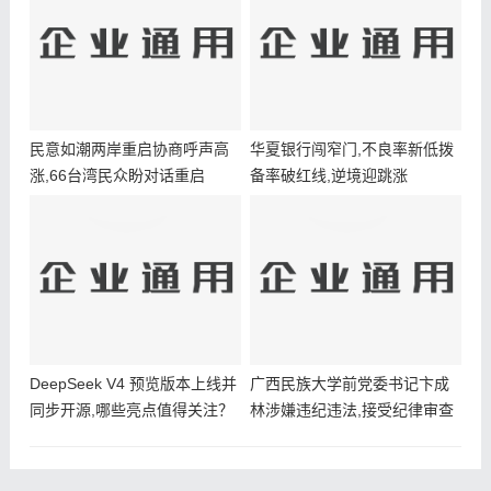
民意如潮两岸重启协商呼声高
华夏银行闯窄门,不良率新低拨
涨,66台湾民众盼对话重启
备率破红线,逆境迎跳涨
DeepSeek V4 预览版本上线并
广西民族大学前党委书记卞成
同步开源,哪些亮点值得关注？
林涉嫌违纪违法,接受纪律审查
和监