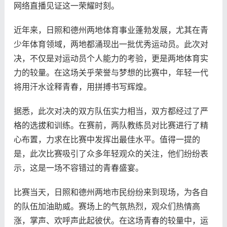
网络直播见证这一荣耀时刻。
近年来，日照和德州两地体育事业蓬勃发展，尤其在青
少年体育领域，两地都涌现出一批优秀运动员。此次对
决，不仅是对运动员个人能力的考验，更是两地体育实
力的较量。在这场关乎荣誉与梦想的比赛中，年轻一代
将用汗水诠释青春，用拼搏书写辉煌。
据悉，此次对决的双方队伍实力相当，双方都经过了严
格的选拔和训练。在赛前，两队教练员对比赛进行了精
心布置，力求在比赛中发挥出最佳水平。值得一提的
是，此次比赛吸引了众多年轻观众的关注，他们纷纷表
示，这是一场不容错过的青春盛宴。
比赛当天，日照和德州两地市民纷纷来到现场，为各自
的队伍加油助威。赛场上的气氛热烈，观众们热情高
涨，掌声、欢呼声此起彼伏。在这场青春的较量中，运