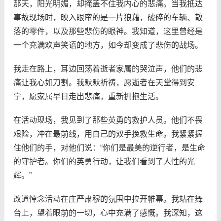
那天，阳光明媚，却掩盖不住我内心的悲痛。当我抵达
事故现场时，映入眼帘的是一片狼藉，破碎的车辆、散
落的零件，以及那些悲伤的眼神。我知道，这里曾经是
一个充满欢声笑语的地方，如今却变成了悲伤的战场。
我走在路上，耳边回荡着逝者家属的哭泣声，他们的悲
痛让我心如刀割。我默默祈祷，愿逝者在天堂得到安
宁，愿家属早日走出悲痛，重新拥抱生活。
在活动现场，我见到了那些英勇的救护人员。他们不畏
艰险，冲在最前线，用自己的双手挽救生命。我紧紧握
住他们的手，对他们说：“你们是最美的逆行者，是生命
的守护者。你们的英勇行动，让我们看到了人性的光
辉。”
改道悼念活动在庄严肃穆的氛围中拉开帷幕。我站在舞
台上，望着眼前的一切，心中充满了感慨。我深知，这