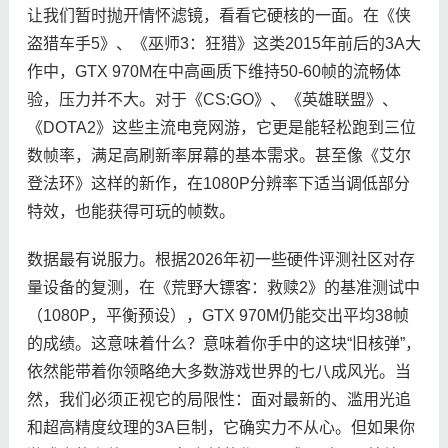
让我们暂时抛开情怀滤镜，看看它硬核的一面。在《侠
盗猎车手5》、《巫师3：狂猎》这类2015年前后的3A大
作中，GTX 970M在中高画质下维持50-60帧的流畅体
验，压力并不大。对于《CS:GO》、《英雄联盟》、
《DOTA2》这些主流电竞网游，它更是能轻松跑到三位
数帧率，满足高刷新率屏幕的基本需求。甚至像《艾尔
登法环》这样的新作，在1080P分辨率下适当调低部分
特效，也能获得可玩的帧数。
数据最有说服力。根据2026年初一些硬件评测社区对存
量设备的复测，在《荒野大镖客：救赎2》的基准测试中
（1080P，平衡预设），GTX 970M仍能交出平均38帧
的成绩。这意味着什么？意味着你手中的这块“旧核弹”，
依然能带着你领略绝大多数游戏世界的七八成风光。当
然，我们必须正视它的局限性：面对最新的、滥用光追
和超高精度纹理的3A巨制，它确实力不从心。但如果你