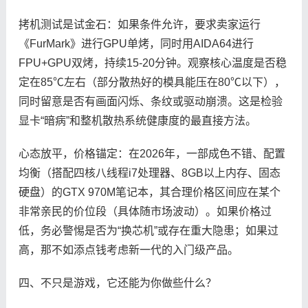
拷机测试是试金石：如果条件允许，要求卖家运行
《FurMark》进行GPU单烤，同时用AIDA64进行
FPU+GPU双烤，持续15-20分钟。观察核心温度是否稳
定在85℃左右（部分散热好的模具能压在80℃以下），
同时留意是否有画面闪烁、条纹或驱动崩溃。这是检验
显卡“暗病”和整机散热系统健康度的最直接方法。
心态放平，价格锚定：在2026年，一部成色不错、配置
均衡（搭配四核八线程i7处理器、8GB以上内存、固态
硬盘）的GTX 970M笔记本，其合理价格区间应在某个
非常亲民的价位段（具体随市场波动）。如果价格过
低，务必警惕是否为“换芯机”或存在重大隐患；如果过
高，那不如添点钱考虑新一代的入门级产品。
四、不只是游戏，它还能为你做些什么？