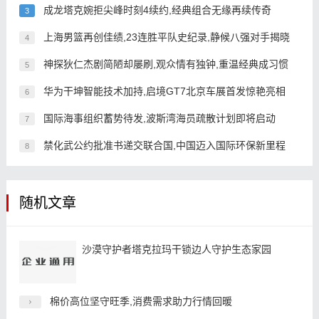
成龙塔克婉拒尖峰时刻4续约,经典组合无缘再续传奇
3
上海男篮再创佳绩,23连胜平队史纪录,静候八强对手揭晓
4
神探狄仁杰剧简陋却屡刷,观众情有独钟,重温经典成习惯
5
华为干坤智能技术加持,启境GT7北京车展首发惊艳亮相
6
国际海事组织蓄势待发,波斯湾海员疏散计划即将启动
7
禁化武公约批准书递交联合国,中国迈入国际环保新里程
8
随机文章
沙漠守护者塔克拉玛干锁边人守护生态家园
棉价高位坚守旺季,消费需求助力行情回暖