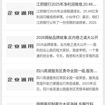
江阴银行2025年净利润微增,20.49亿成绩单亮相
江阴银行2025年业绩稳健增长，20.49亿净
利润闪耀成绩单嘿，小伙伴们！最近，咱们
江阴银行公布了一份亮眼的成绩单，2025
年的净利润实现了微增，达到了20.49亿！
这不仅是数字上的增长，更是江阴银行在稳
2026揭秘品牌故事,反内卷之道大公开
健发展道路上的一步坚实脚印。接下来，...
2026品牌故事，反内卷之道大公开——我
的创业心路历程大家好，我是李明，一个普
通的创业者。今天，我想和大家分享我的品
牌故事，以及我如何在这充满挑战的时代，
找到了一条反内卷的道路。回想起2026年
四川高速服务区勇夺全国一级,服务品质再上新台阶
的那个夏天，我还在一家大型互联网...
四川高速服务区荣获全国一级荣誉，服务品
质提升助力便捷出行体验成都，2023年近
日，四川省高速公路服务区凭借卓越的服务
品质荣获全国一级荣誉称号，这标志着四川
高速服务区在提升服务水平的道路上再上新
特朗普控制霍尔木兹海峡,东鹏饮料回应0糖特饮商标争议