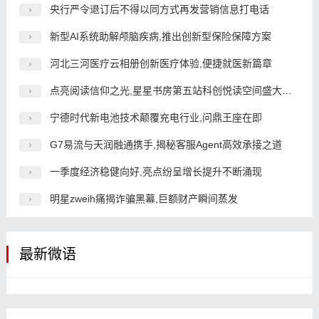
央行严令退订后不得以同方式再发营销信息打电话
新型AI系统助解颅脑疾病,推出创新型保险保障方案
河北三河医疗云相册创新医疗体验,便捷就医新篇章
点亮阅读信仰之光,星星书房第五站科创悦读空间盛大启幕
宁德时代新电池技术颠覆充电行业,问鼎王座在即
G7易流与天润融通携手,揭秘客服Agent高效承接之道
一季度经济稳健向好,亮点纷呈增长提升不断涌现
明星zweih痛揭诈骗黑幕,巨额财产瞬间蒸发
最新微语