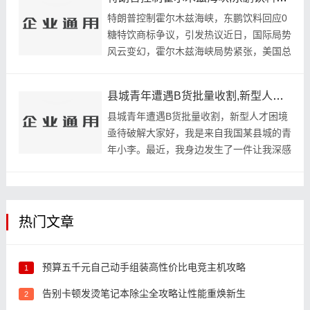
台阶，为全国高速公路服务区树立...
特朗普控制霍尔木兹海峡，东鹏饮料回应0
糖特饮商标争议，引发热议近日，国际局势
风云变幻，霍尔木兹海峡局势紧张，美国总
统特朗普宣布将加强对该地区的控制。与此
同时，国内知名饮料品牌东鹏饮料也因“0糖
县城青年遭遇B货批量收割,新型人才困境亟待破解
特饮”商标争议引发关注。这...
县城青年遭遇B货批量收割，新型人才困境
亟待破解大家好，我是来自我国某县城的青
年小李。最近，我身边发生了一件让我深感
痛心的事情，那就是我们县城的青年们正遭
遇着一场“B货批量收割”的困境。作为一名
新时代的青年，我深感新型人...
热门文章
预算五千元自己动手组装高性价比电竞主机攻略
1
告别卡顿发烫笔记本除尘全攻略让性能重焕新生
2