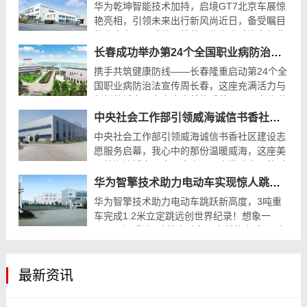
华为乾坤智能技术加持，启境GT7北京车展惊
艳亮相，引领未来出行新风尚近日，备受瞩目
的北京车展正式拉开帷幕。作为全球汽车行业
的顶级盛会，此次车展吸引了众多国内外知名
长春成功举办第24个全国职业病防治法宣传周启动仪式
车企的参与。在众多展台中，一款名为“启境
携手共筑健康防线——长春隆重启动第24个全
GT7”的车型凭借其独...
国职业病防治法宣传周长春，这座充满活力与
创新的城市，在春意盎然的季节里，再次传递
出了关爱劳动者健康的正能量。4月26日，第
中央社会工作部引领威海诚信书香社区建设志愿服务启幕
24个全国职业病防治法宣传周启动仪式在长春
中央社会工作部引领威海诚信书香社区建设志
成功举办。本次启动仪...
愿服务启幕，我心中的那份温暖威海，这座美
丽的海滨城市，今天迎来了一个激动人心的时
刻——中央社会工作部引领的诚信书香社区建
华为智擎技术助力电动车实现惊人跳跃,3吨车完成1.2米立定跳远
设志愿服务正式启幕。作为其中的一名志愿
华为智擎技术助力电动车跳跃新高度，3吨重
者，我感到无比自豪...
车完成1.2米立定跳远创世界纪录！想象一
下，一辆重达3吨的电动车，竟然能完成1.2米
的高空跳跃，这听起来是不是像科幻电影里的
场景？这不是梦，这已经是现实！近日，华为
最新资讯
智擎技术助力电动车实现...