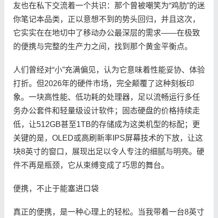
友也在私下交流着一个共识：那个曾被嘲笑为“鸡肋”的迷
你笔记本品类，正以意想不到的势头回归，并且这次，
它实实在在地切中了移动办公最深层的需求——在极致
的便携与完整的生产力之间，找到那个黄金平衡点。
人们曾经对“小”充满偏见，认为它意味着性能妥协、体验
打折。但2026年的硬件市场，完全颠覆了这种刻板印
象。一块高性能、低功耗的处理器，足以流畅运行多任
务办公套件和轻量级设计软件；固态硬盘的价格持续走
低，让512GB甚至1TB的存储成为这类机型的标配；更
关键的是，OLED或高刷新率IPS屏幕技术的下放，让这
块8英寸的窗口，展现出足以令人专注的细腻与明亮。硬
件不再是瓶颈，它从束缚变成了巧思的舞台。
便携，不止于能塞进口袋
真正的便携，是一种心理上的轻松。当我带着一台8英寸