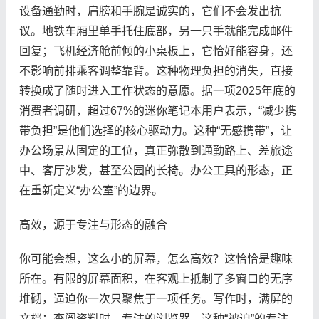
设备通勤时，肩膀和手腕是诚实的，它们不会发出抗
议。地铁车厢里单手托住底部，另一只手就能完成邮件
回复；飞机经济舱前倾的小桌板上，它恰好能容身，还
不影响前排乘客调整靠背。这种物理负担的消失，直接
转换成了随时进入工作状态的意愿。据一项2025年底的
消费者调研，超过67%的迷你笔记本用户表示，“减少携
带负担”是他们选择的核心驱动力。这种“无感携带”，让
办公场景从固定的工位，真正弥散到通勤路上、差旅途
中、客厅沙发，甚至公园的长椅。办公工具的形态，正
在重新定义“办公室”的边界。
高效，源于专注与形态的融合
你可能会想，这么小的屏幕，怎么高效？这恰恰是趣味
所在。有限的屏幕面积，在客观上抵制了多窗口的无序
堆砌，逼迫你一次只聚焦于一项任务。写作时，满屏的
文档；查阅资料时，专注的浏览器。这种“被迫”的专注，