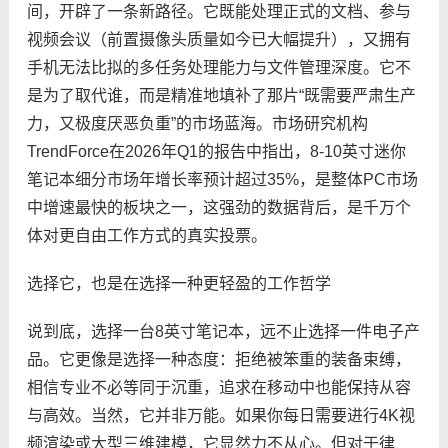
间，开辟了一条新路径。它既能处理正式的文档、参与
视频会议（前置摄像头质量如今已大幅提升），又拥有
手机无法比拟的多任务处理能力与文件管理深度。它不
是为了取代谁，而是精准地填补了那片“既需要严肃生产
力，又极度厌恶负重”的市场蓝海。市场研究机构
TrendForce在2026年Q1的报告中指出，8-10英寸迷你
笔记本细分市场年增长率预计超过35%，是整体PC市场
中增速最快的板块之一，这强劲的数据背后，是千万个
体对更自由工作方式的真实投票。
选择它，也是在选择一种更轻盈的工作哲学
说到底，选择一台8英寸笔记本，远不止选择一件电子产
品。它更像是选择一种态度：拒绝被笨重的装备束缚，
相信专业不必等同于沉重，追求在移动中也能保持从容
与高效。当然，它并非万能。如果你每日需要进行4K视
频渲染或大型三维建模，它显然力不从心。但对于律